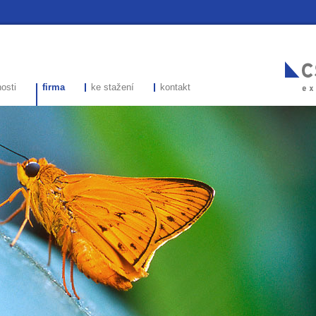
osti
firma
ke stažení
kontakt