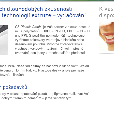
ich dlouhodobých zkušeností
K Vaš
 technologií extruze – vytlačování.
dispoz
CS Plastik GmbH
je Váš partner v extruzi desek a
rolí z polyolefínů (
HDPE
= PE-HD,
LDPE
= PE-LD
und
PP
). S použitím nejmodernější technologie
vyrábíme polotovary ve strojově hladkém nebo
dezénovém povrchu. Výborné zpracovatelské
vlastnosti vakuovým tvářením čí velmi přesné
tvarování jsou jedny z mnoha dalších předností.
roce 1994. Naše sídlo firmy se nachází v Aicha vorm Waldu
eidenu v Horním Falcku. Plastové desky a role pro naše
truzních linkách.
ch požadavků
erty v oblasti zpracování plastů, je připraveno realizovat Vaše
 k dobrým firemním poměrům – jsme sehraný tým