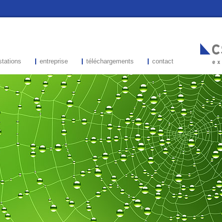
stations
entreprise
téléchargements
contact