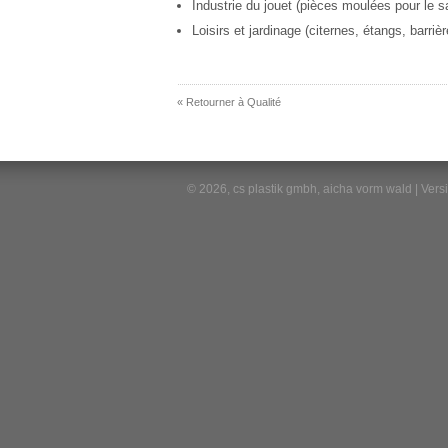
Industrie du jouet (pièces moulées pour le sa
Loisirs et jardinage (citernes, étangs, barriè
« Retourner à Qualité
© 2026, cs plastik gmbh, aicha vorm wald | Ver