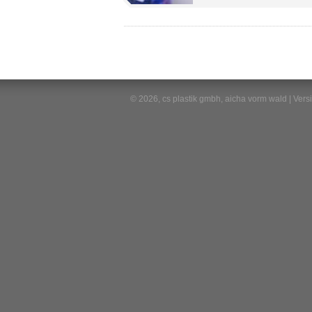
© 2026, cs plastik gmbh, aicha vorm wald | Ver